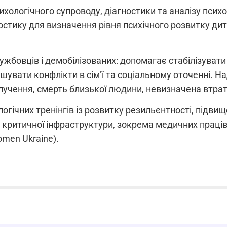
хологічного супроводу, діагностики та аналізу психоло
стику для визначення рівня психічного розвитку дити
ужбовців і демобілізованих: допомагає стабілізувати
увати конфлікти в сім’ї та соціальному оточенні. На
злучення, смерть близької людини, невизначена втра
гічних тренінгів із розвитку резильєнтності, підвищ
в критичної інфраструктури, зокрема медичних праців
men Ukraine).