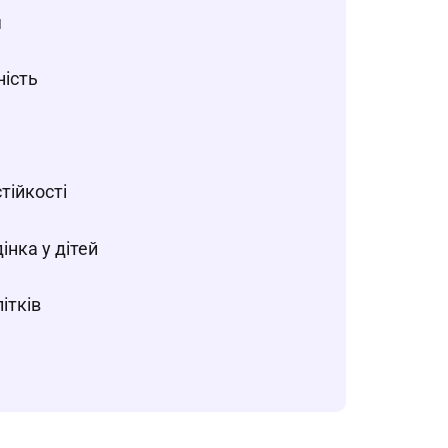
я
ність
тійкості
інка у дітей
літків