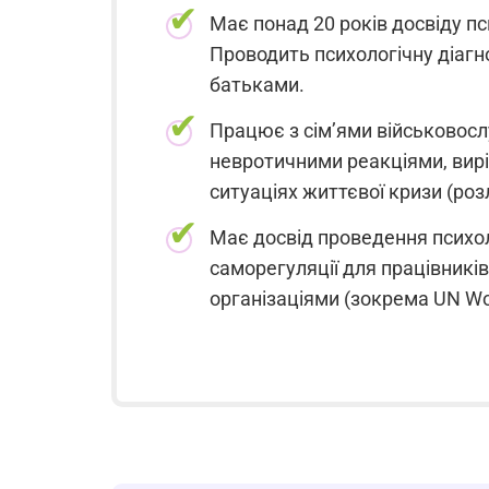
Має понад 20 років досвіду пси
Проводить психологічну діагно
батьками.
Працює з сім’ями військовосл
невротичними реакціями, виріш
ситуаціях життєвої кризи (ро
Має досвід проведення психоло
саморегуляції для працівникі
організаціями (зокрема UN Wo