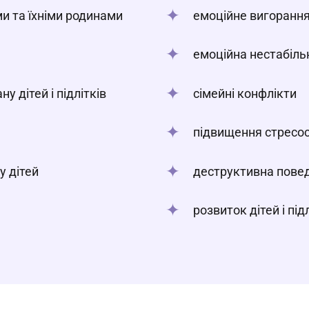
и та їхніми родинами
емоційне вигоранн
емоційна нестабіль
у дітей і підлітків
сімейні конфлікти
підвищення стресос
у дітей
деструктивна повед
розвиток дітей і під