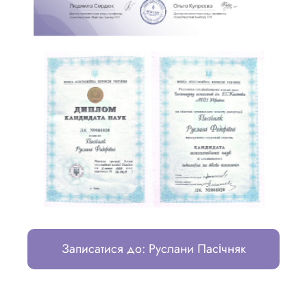
Записатися до: Руслани Пасічняк