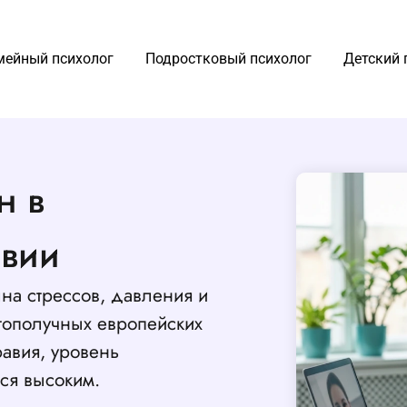
мейный психолог
Подростковый психолог
Детский 
н в
авии
на стрессов, давления и
гополучных европейских
равия, уровень
тся высоким.