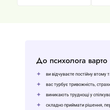
До психолога варто 
ви відчуваєте постійну втому т
вас турбує тривожність, страхи,
виникають труднощі у спілкува
складно приймати рішення, пер