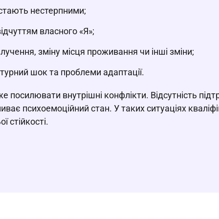
ї стають нестерпними;
ідчуттям власного «Я»;
лучення, зміну місця проживання чи інші зміни;
ьтурний шок та проблеми адаптації.
оже посилювати внутрішні конфлікти. Відсутність підт
ває психоемоційний стан. У таких ситуаціях кваліф
ї стійкості.